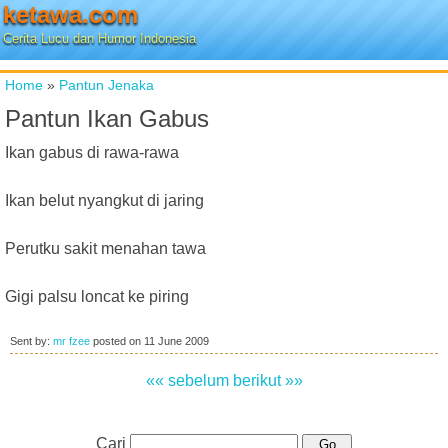
ketawa.com
Cerita Lucu dan Humor Indonesia
Home
»
Pantun Jenaka
Pantun Ikan Gabus
Ikan gabus di rawa-rawa
Ikan belut nyangkut di jaring
Perutku sakit menahan tawa
Gigi palsu loncat ke piring
Sent by:
mr fzee
posted on
11 June 2009
«« sebelum
berikut »»
Cari