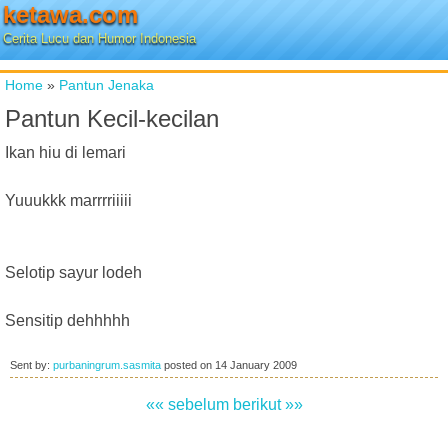
ketawa.com
Cerita Lucu dan Humor Indonesia
Home
»
Pantun Jenaka
Pantun Kecil-kecilan
Ikan hiu di lemari
Yuuukkk marrrriiiii
Selotip sayur lodeh
Sensitip dehhhhh
Sent by:
purbaningrum.sasmita
posted on
14 January 2009
«« sebelum
berikut »»