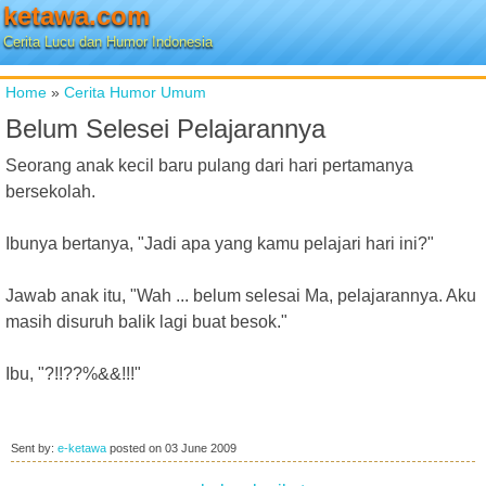
ketawa.com
Cerita Lucu dan Humor Indonesia
Home
»
Cerita Humor Umum
Belum Selesei Pelajarannya
Seorang anak kecil baru pulang dari hari pertamanya
bersekolah.
Ibunya bertanya, "Jadi apa yang kamu pelajari hari ini?"
Jawab anak itu, "Wah ... belum selesai Ma, pelajarannya. Aku
masih disuruh balik lagi buat besok."
Ibu, "?!!??%&&!!!"
Sent by:
e-ketawa
posted on
03 June 2009