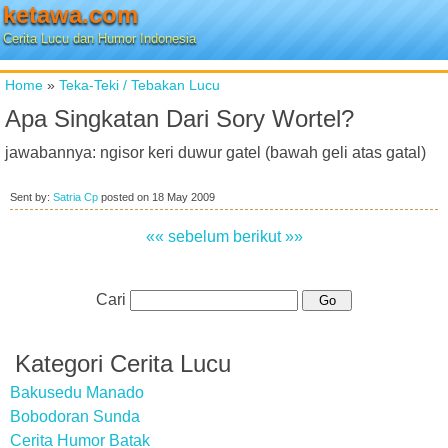
ketawa.com
Cerita Lucu dan Humor Indonesia
Home
»
Teka-Teki / Tebakan Lucu
Apa Singkatan Dari Sory Wortel?
jawabannya: ngisor keri duwur gatel (bawah geli atas gatal)
Sent by:
Satria Cp
posted on
18 May 2009
«« sebelum
berikut »»
Cari
Kategori Cerita Lucu
Bakusedu Manado
Bobodoran Sunda
Cerita Humor Batak