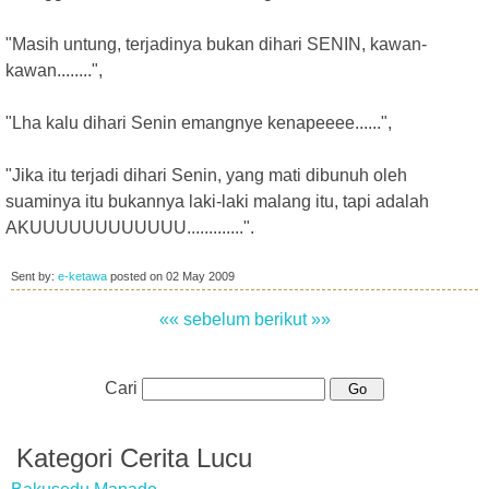
"Masih untung, terjadinya bukan dihari SENIN, kawan-
kawan........",
"Lha kalu dihari Senin emangnye kenapeeee......",
"Jika itu terjadi dihari Senin, yang mati dibunuh oleh
suaminya itu bukannya laki-laki malang itu, tapi adalah
AKUUUUUUUUUUUU.............".
Sent by:
e-ketawa
posted on
02 May 2009
«« sebelum
berikut »»
Cari
Kategori Cerita Lucu