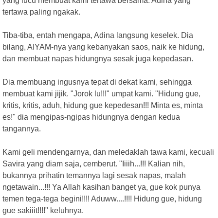
yang lucu membuat kami tertawa bersama. Adina yang
tertawa paling ngakak.
Tiba-tiba, entah mengapa, Adina langsung keselek. Dia
bilang, AIYAM-nya yang kebanyakan saos, naik ke hidung,
dan membuat napas hidungnya sesak juga kepedasan.
Dia membuang ingusnya tepat di dekat kami, sehingga
membuat kami jijik. "Jorok lu!!!" umpat kami. "Hidung gue,
kritis, kritis, aduh, hidung gue kepedesan!!! Minta es, minta
es!" dia mengipas-ngipas hidungnya dengan kedua
tangannya.
Kami geli mendengarnya, dan meledaklah tawa kami, kecuali
Savira yang diam saja, cemberut. "Iiiih...!!! Kalian nih,
bukannya prihatin temannya lagi sesak napas, malah
ngetawain...!!! Ya Allah kasihan banget ya, gue kok punya
temen tega-tega begini!!!! Aduww....!!!! Hidung gue, hidung
gue sakiiit!!!!" keluhnya.