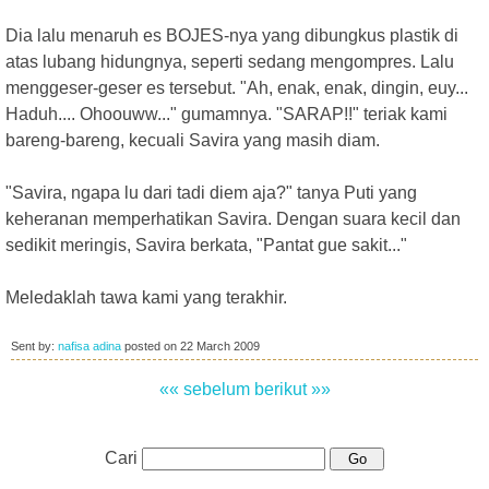
Dia lalu menaruh es BOJES-nya yang dibungkus plastik di
atas lubang hidungnya, seperti sedang mengompres. Lalu
menggeser-geser es tersebut. "Ah, enak, enak, dingin, euy...
Haduh.... Ohoouww..." gumamnya. "SARAP!!" teriak kami
bareng-bareng, kecuali Savira yang masih diam.
"Savira, ngapa lu dari tadi diem aja?" tanya Puti yang
keheranan memperhatikan Savira. Dengan suara kecil dan
sedikit meringis, Savira berkata, "Pantat gue sakit..."
Meledaklah tawa kami yang terakhir.
Sent by:
nafisa adina
posted on
22 March 2009
«« sebelum
berikut »»
Cari