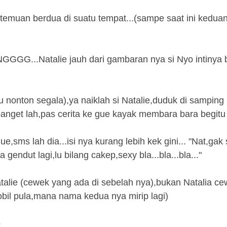
etemuan berdua di suatu tempat...(sampe saat ini kedua
NGGGG...Natalie jauh dari gambaran nya si Nyo intinya
u nonton segala),ya naiklah si Natalie,duduk di samping
anget lah,pas cerita ke gue kayak membara bara begitu 
,sms lah dia...isi nya kurang lebih kek gini... "Nat,gak
gendut lagi,lu bilang cakep,sexy bla...bla...bla..."
atalie (cewek yang ada di sebelah nya),bukan Natalia c
il pula,mana nama kedua nya mirip lagi)
o