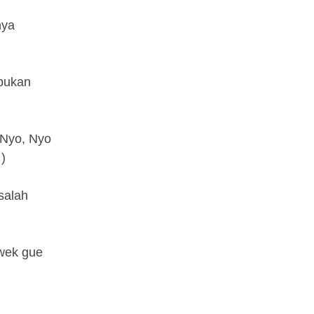
nya
 bukan
 Nyo, Nyo
)
 salah
ewek gue