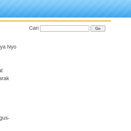
Cari
nya Nyo
at
arak
agus-