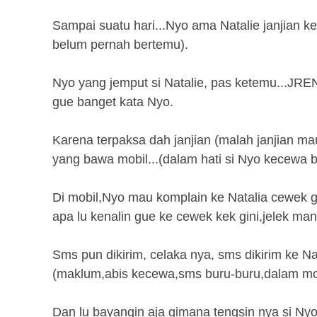
Sampai suatu hari...Nyo ama Natalie janjian k
belum pernah bertemu).
Nyo yang jemput si Natalie, pas ketemu...JRE
gue banget kata Nyo.
Karena terpaksa dah janjian (malah janjian ma
yang bawa mobil...(dalam hati si Nyo kecewa b
Di mobil,Nyo mau komplain ke Natalia cewek gue
apa lu kenalin gue ke cewek kek gini,jelek mana 
Sms pun dikirim, celaka nya, sms dikirim ke N
(maklum,abis kecewa,sms buru-buru,dalam mob
Dan lu bayangin aja gimana tengsin nya si Ny