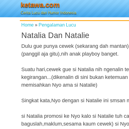
ketawa.com
Cerita Lucu dan Humor Indonesia
Home
»
Pengalaman Lucu
Natalia Dan Natalie
Dulu gue punya cewek (sekarang dah mantan)
(panggil aja gitu),nih anak playboy banget.
Suatu hari,cewek gue si Natalia nih ngenalin 
kegirangan...(dikenalin di sini bukan ketemuan
memisahkan Nyo ama si Natalie)
Singkat kata,Nyo dengan si Natalie ini smsan
si Natalia promosi ke Nyo kalo si Natalie tuh 
baguslah,maklum,sesama kaum cewek) si Nyo y