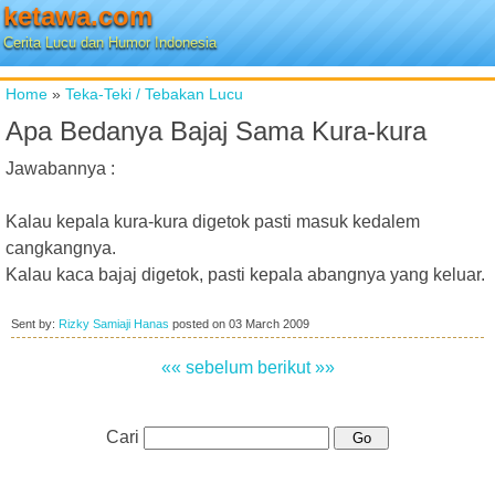
ketawa.com
Cerita Lucu dan Humor Indonesia
Home
»
Teka-Teki / Tebakan Lucu
Apa Bedanya Bajaj Sama Kura-kura
Jawabannya :
Kalau kepala kura-kura digetok pasti masuk kedalem
cangkangnya.
Kalau kaca bajaj digetok, pasti kepala abangnya yang keluar.
Sent by:
Rizky Samiaji Hanas
posted on
03 March 2009
«« sebelum
berikut »»
Cari