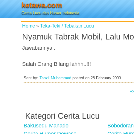
ketawa.com
Cerita Lucu dan Humor Indonesia
Home
»
Teka-Teki / Tebakan Lucu
Nyamuk Tabrak Mobil, Lalu Mob
Jawabannya :
Salah Orang Bilang lahhh..!!!
Sent by:
Tanzil Muhammad
posted on
28 February 2009
«
Kategori Cerita Lucu
Bakusedu Manado
Bobodoran
Cerita Humor Dewasa
Cerita Hu