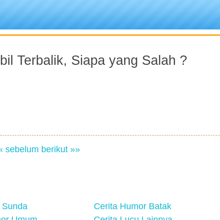
il Terbalik, Siapa yang Salah ?
« sebelum
berikut »»
 Sunda
Cerita Humor Batak
mor Umum
Cerita Lucu Lainnya