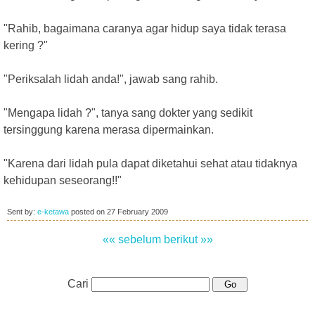
"Rahib, bagaimana caranya agar hidup saya tidak terasa
kering ?"
"Periksalah lidah anda!", jawab sang rahib.
"Mengapa lidah ?", tanya sang dokter yang sedikit
tersinggung karena merasa dipermainkan.
"Karena dari lidah pula dapat diketahui sehat atau tidaknya
kehidupan seseorang!!"
Sent by:
e-ketawa
posted on
27 February 2009
«« sebelum
berikut »»
Cari