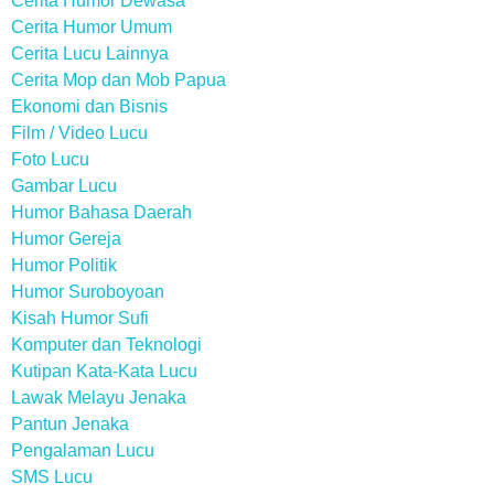
Cerita Humor Dewasa
Cerita Humor Umum
Cerita Lucu Lainnya
Cerita Mop dan Mob Papua
Ekonomi dan Bisnis
Film / Video Lucu
Foto Lucu
Gambar Lucu
Humor Bahasa Daerah
Humor Gereja
Humor Politik
Humor Suroboyoan
Kisah Humor Sufi
Komputer dan Teknologi
Kutipan Kata-Kata Lucu
Lawak Melayu Jenaka
Pantun Jenaka
Pengalaman Lucu
SMS Lucu