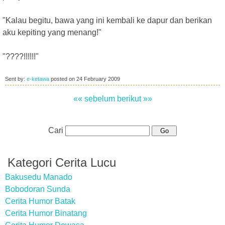
"Kalau begitu, bawa yang ini kembali ke dapur dan berikan
aku kepiting yang menang!"
"????!!!!!!"
Sent by:
e-ketawa
posted on
24 February 2009
«« sebelum
berikut »»
Cari
Kategori Cerita Lucu
Bakusedu Manado
Bobodoran Sunda
Cerita Humor Batak
Cerita Humor Binatang