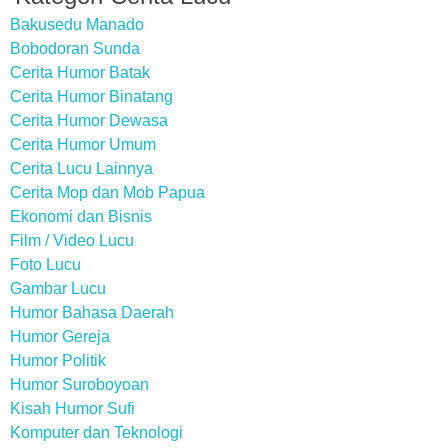
Bakusedu Manado
Bobodoran Sunda
Cerita Humor Batak
Cerita Humor Binatang
Cerita Humor Dewasa
Cerita Humor Umum
Cerita Lucu Lainnya
Cerita Mop dan Mob Papua
Ekonomi dan Bisnis
Film / Video Lucu
Foto Lucu
Gambar Lucu
Humor Bahasa Daerah
Humor Gereja
Humor Politik
Humor Suroboyoan
Kisah Humor Sufi
Komputer dan Teknologi