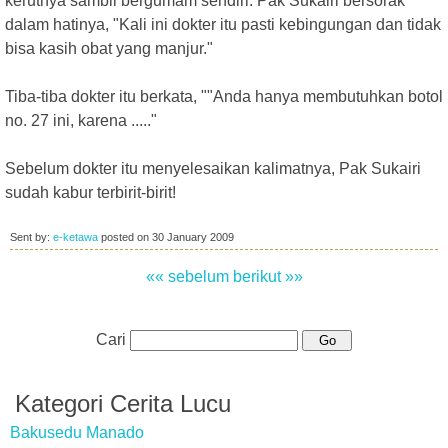
kerutnya sambil bergumam sendiri. Pak Sukairi bersorak
dalam hatinya, "Kali ini dokter itu pasti kebingungan dan tidak
bisa kasih obat yang manjur."
Tiba-tiba dokter itu berkata, ""Anda hanya membutuhkan botol
no. 27 ini, karena ....."
Sebelum dokter itu menyelesaikan kalimatnya, Pak Sukairi
sudah kabur terbirit-birit!
Sent by:
e-ketawa
posted on
30 January 2009
«« sebelum
berikut »»
Cari
Kategori Cerita Lucu
Bakusedu Manado