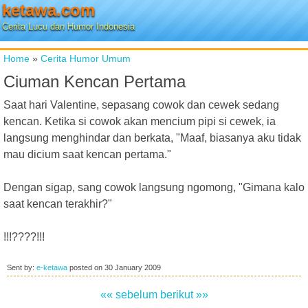
ketawa.com
Cerita Lucu dan Humor Indonesia
Home
»
Cerita Humor Umum
Ciuman Kencan Pertama
Saat hari Valentine, sepasang cowok dan cewek sedang
kencan. Ketika si cowok akan mencium pipi si cewek, ia
langsung menghindar dan berkata, "Maaf, biasanya aku tidak
mau dicium saat kencan pertama."
Dengan sigap, sang cowok langsung ngomong, "Gimana kalo
saat kencan terakhir?"
!!!????!!!
Sent by:
e-ketawa
posted on
30 January 2009
«« sebelum
berikut »»