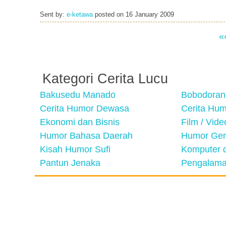
Sent by:
e-ketawa
posted on
16 January 2009
«
Kategori Cerita Lucu
Bakusedu Manado
Bobodoran
Cerita Humor Dewasa
Cerita Hu
Ekonomi dan Bisnis
Film / Vid
Humor Bahasa Daerah
Humor Ger
Kisah Humor Sufi
Komputer d
Pantun Jenaka
Pengalama