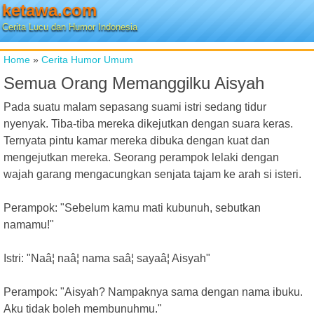
ketawa.com
Cerita Lucu dan Humor Indonesia
Home
»
Cerita Humor Umum
Semua Orang Memanggilku Aisyah
Pada suatu malam sepasang suami istri sedang tidur
nyenyak. Tiba-tiba mereka dikejutkan dengan suara keras.
Ternyata pintu kamar mereka dibuka dengan kuat dan
mengejutkan mereka. Seorang perampok lelaki dengan
wajah garang mengacungkan senjata tajam ke arah si isteri.
Perampok: "Sebelum kamu mati kubunuh, sebutkan
namamu!"
Istri: "Naâ¦ naâ¦ nama saâ¦ sayaâ¦ Aisyah"
Perampok: "Aisyah? Nampaknya sama dengan nama ibuku.
Aku tidak boleh membunuhmu."