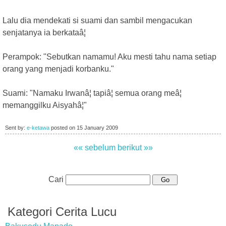
Lalu dia mendekati si suami dan sambil mengacukan
senjatanya ia berkataâ¦
Perampok: "Sebutkan namamu! Aku mesti tahu nama setiap
orang yang menjadi korbanku."
Suami: "Namaku Irwanâ¦ tapiâ¦ semua orang meâ¦
memanggilku Aisyahâ¦"
Sent by:
e-ketawa
posted on
15 January 2009
«« sebelum
berikut »»
Cari
Kategori Cerita Lucu