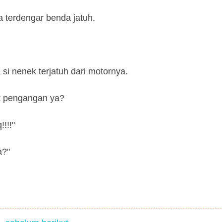
a terdengar benda jatuh.
 si nenek terjatuh dari motornya.
ak pengangan ya?
!!!"
a?"