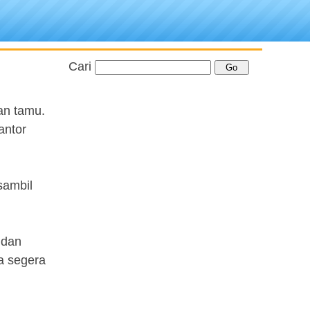
Cari
an tamu.
antor
sambil
 dan
a segera