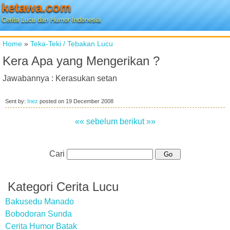
ketawa.com
Cerita Lucu dan Humor Indonesia
Home
»
Teka-Teki / Tebakan Lucu
Kera Apa yang Mengerikan ?
Jawabannya : Kerasukan setan
Sent by:
Inez
posted on
19 December 2008
«« sebelum
berikut »»
Cari
Kategori Cerita Lucu
Bakusedu Manado
Bobodoran Sunda
Cerita Humor Batak