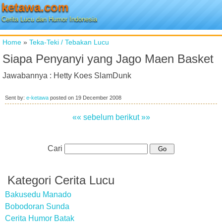
ketawa.com
Cerita Lucu dan Humor Indonesia
Home
»
Teka-Teki / Tebakan Lucu
Siapa Penyanyi yang Jago Maen Basket
Jawabannya : Hetty Koes SlamDunk
Sent by:
e-ketawa
posted on
19 December 2008
«« sebelum
berikut »»
Cari
Kategori Cerita Lucu
Bakusedu Manado
Bobodoran Sunda
Cerita Humor Batak