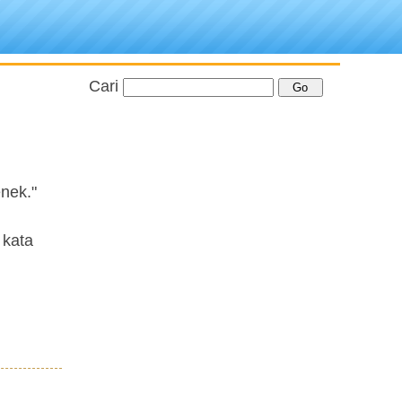
Cari
nek."
 kata