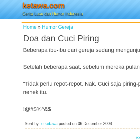
ketawa.com
Cerita Lucu dan Humor Indonesia
Home
»
Humor Gereja
Doa dan Cuci Piring
Beberapa ibu-ibu dari gereja sedang mengunju
Setelah beberapa saat, sebelum mereka pulang
"Tidak perlu repot-repot, Nak. Cuci saja piring
nenek itu.
!@#$%^&$
Sent by:
e-ketawa
posted on
06 December 2008
«