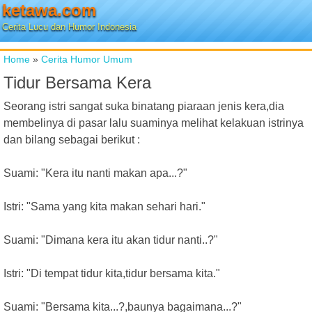
ketawa.com
Cerita Lucu dan Humor Indonesia
Home
»
Cerita Humor Umum
Tidur Bersama Kera
Seorang istri sangat suka binatang piaraan jenis kera,dia
membelinya di pasar lalu suaminya melihat kelakuan istrinya
dan bilang sebagai berikut :
Suami: "Kera itu nanti makan apa...?"
Istri: "Sama yang kita makan sehari hari."
Suami: "Dimana kera itu akan tidur nanti..?"
Istri: "Di tempat tidur kita,tidur bersama kita."
Suami: "Bersama kita...?,baunya bagaimana...?"