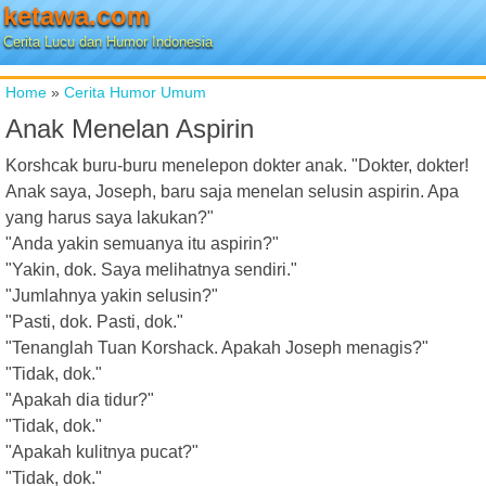
ketawa.com
Cerita Lucu dan Humor Indonesia
Home
»
Cerita Humor Umum
Anak Menelan Aspirin
Korshcak buru-buru menelepon dokter anak. "Dokter, dokter!
Anak saya, Joseph, baru saja menelan selusin aspirin. Apa
yang harus saya lakukan?"
"Anda yakin semuanya itu aspirin?"
"Yakin, dok. Saya melihatnya sendiri."
"Jumlahnya yakin selusin?"
"Pasti, dok. Pasti, dok."
"Tenanglah Tuan Korshack. Apakah Joseph menagis?"
"Tidak, dok."
"Apakah dia tidur?"
"Tidak, dok."
"Apakah kulitnya pucat?"
"Tidak, dok."