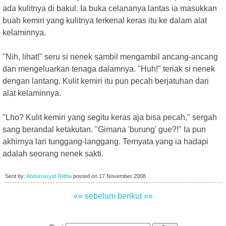
ada kulitnya di bakul. Ia buka celananya lantas ia masukkan
buah kemiri yang kulitnya terkenal keras itu ke dalam alat
kelaminnya.
"Nih, lihat!" seru si nenek sambil mengambil ancang-ancang
dan mengeluarkan tenaga dalamnya. "Huh!" teriak si nenek
dengan lantang. Kulit kemiri itu pun pecah berjatuhan dari
alat kelaminnya.
"Lho? Kulit kemiri yang segitu keras aja bisa pecah," sergah
sang berandal ketakutan. "Gimana 'burung' gue?!" Ia pun
akhirnya lari tunggang-langgang. Ternyata yang ia hadapi
adalah seorang nenek sakti.
Sent by:
Abdurrasyid Ridha
posted on
17 November 2008
«« sebelum
berikut »»