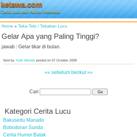
ketawa.com
Cerita Lucu dan Humor Indonesia
Home
»
Teka-Teki / Tebakan Lucu
Gelar Apa yang Paling Tinggi?
jawab : Gelar tikar di bulan.
Sent by:
Kolis Memek
posted on
07 October 2008
«« sebelum
berikut »»
Cari
Kategori Cerita Lucu
Bakusedu Manado
Bobodoran Sunda
Cerita Humor Batak