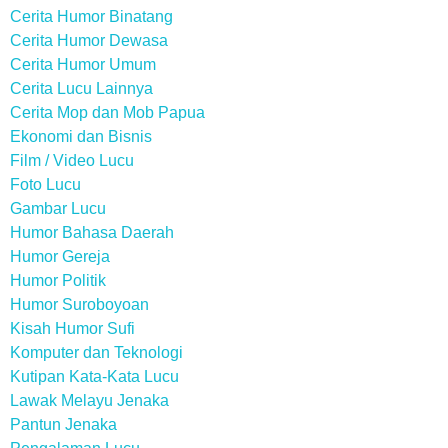
Cerita Humor Binatang
Cerita Humor Dewasa
Cerita Humor Umum
Cerita Lucu Lainnya
Cerita Mop dan Mob Papua
Ekonomi dan Bisnis
Film / Video Lucu
Foto Lucu
Gambar Lucu
Humor Bahasa Daerah
Humor Gereja
Humor Politik
Humor Suroboyoan
Kisah Humor Sufi
Komputer dan Teknologi
Kutipan Kata-Kata Lucu
Lawak Melayu Jenaka
Pantun Jenaka