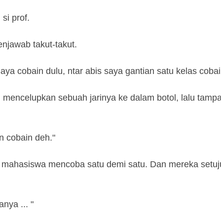
si prof.
enjawab takut-takut.
Saya cobain dulu, ntar abis saya gantian satu kelas cobai
mencelupkan sebuah jarinya ke dalam botol, lalu tampak
n cobain deh."
 mahasiswa mencoba satu demi satu. Dan mereka setuj
nya ... "