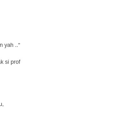
n yah .."
 si prof
u,