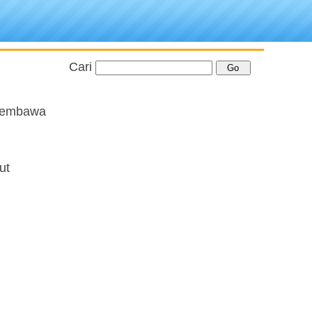
Cari
 membawa
ut