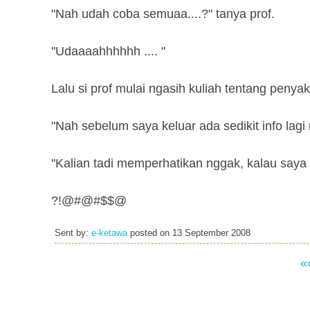
"Nah udah coba semuaa....?" tanya prof.
"Udaaaahhhhhh .... "
Lalu si prof mulai ngasih kuliah tentang penyak
"Nah sebelum saya keluar ada sedikit info lagi 
"Kalian tadi memperhatikan nggak, kalau saya me
?!@#@#$$@
Sent by:
e-ketawa
posted on
13 September 2008
«