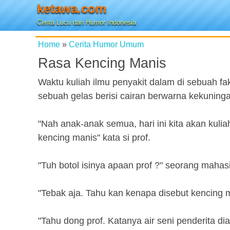
ketawa.com
Cerita Lucu dan Humor Indonesia
Home
»
Cerita Humor Umum
Rasa Kencing Manis
Waktu kuliah ilmu penyakit dalam di sebuah 
sebuah gelas berisi cairan berwarna kekuning
"Nah anak-anak semua, hari ini kita akan kulia
kencing manis" kata si prof.
"Tuh botol isinya apaan prof ?" seorang maha
"Tebak aja. Tahu kan kenapa disebut kencing m
"Tahu dong prof. Katanya air seni penderita di