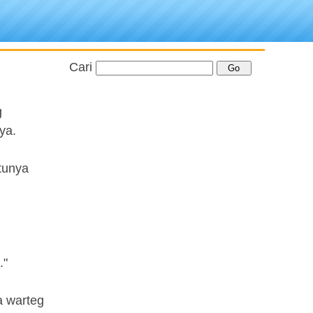
Cari
g
ya.
ntunya
."
a warteg