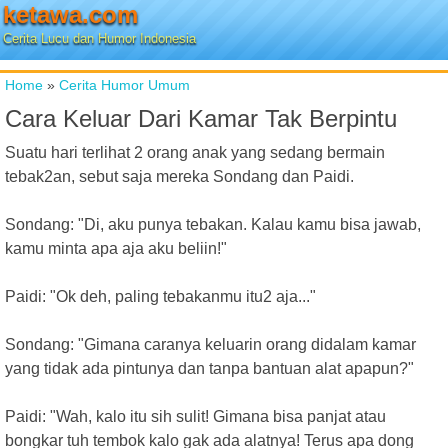
ketawa.com
Cerita Lucu dan Humor Indonesia
Home
»
Cerita Humor Umum
Cara Keluar Dari Kamar Tak Berpintu
Suatu hari terlihat 2 orang anak yang sedang bermain
tebak2an, sebut saja mereka Sondang dan Paidi.
Sondang: "Di, aku punya tebakan. Kalau kamu bisa jawab,
kamu minta apa aja aku beliin!"
Paidi: "Ok deh, paling tebakanmu itu2 aja..."
Sondang: "Gimana caranya keluarin orang didalam kamar
yang tidak ada pintunya dan tanpa bantuan alat apapun?"
Paidi: "Wah, kalo itu sih sulit! Gimana bisa panjat atau
bongkar tuh tembok kalo gak ada alatnya! Terus apa dong