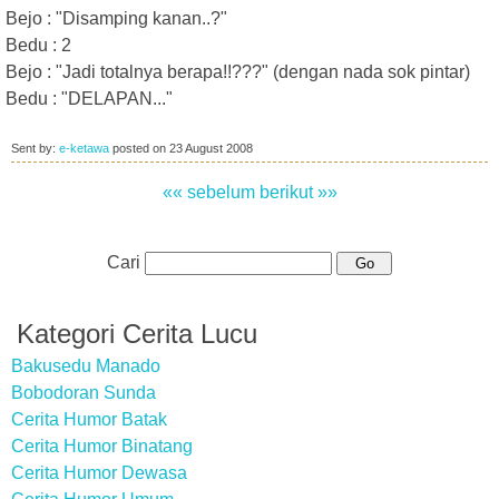
Bejo : "Disamping kanan..?"
Bedu : 2
Bejo : "Jadi totalnya berapa!!???" (dengan nada sok pintar)
Bedu : "DELAPAN..."
Sent by:
e-ketawa
posted on
23 August 2008
«« sebelum
berikut »»
Cari
Kategori Cerita Lucu
Bakusedu Manado
Bobodoran Sunda
Cerita Humor Batak
Cerita Humor Binatang
Cerita Humor Dewasa