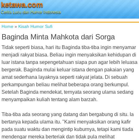
ketawa.com
Cerita Lucu dan Humor Indonesia
Home
»
Kisah Humor Sufi
Baginda Minta Mahkota dari Sorga
Tidak seperti biasa, hari itu Baginda tiba-tiba ingin menyamar
menjadi rakyat biasa. Beliau ingin menyaksikan kehidupan di
luar istana tanpa sepengetahuan siapa pun agar lebih leluasa
bergerak. Baginda mulai keluar istana dengan pakaian yang
amat sederhana layaknya seperti rakyat jelata. Di sebuah
perkampungan beliau melihat beberapa orang berkumpul.
Setelah Baginda mendekat, ternyata seorang ulama sedang
menyampaikan kuliah tentang alam barzah.
Tiba-tiba ada seorang yang datang dan bergabung di situ. Ia
bertanya kepada ulama itu. "Kami menyaksikan orang kafir
pada suatu waktu dan mengintip kuburnya, tetapi kami tiada
mendengar mereka berteriak dan tidak pula melihat