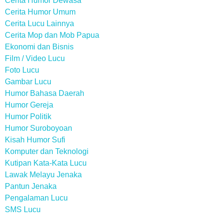
Cerita Humor Dewasa
Cerita Humor Umum
Cerita Lucu Lainnya
Cerita Mop dan Mob Papua
Ekonomi dan Bisnis
Film / Video Lucu
Foto Lucu
Gambar Lucu
Humor Bahasa Daerah
Humor Gereja
Humor Politik
Humor Suroboyoan
Kisah Humor Sufi
Komputer dan Teknologi
Kutipan Kata-Kata Lucu
Lawak Melayu Jenaka
Pantun Jenaka
Pengalaman Lucu
SMS Lucu