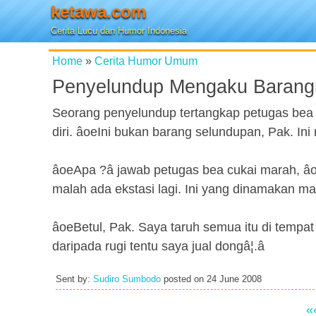
ketawa.com
Cerita Lucu dan Humor Indonesia
Home
»
Cerita Humor Umum
Penyelundup Mengaku Barang
Seorang penyelundup tertangkap petugas bea 
diri. âoeIni bukan barang selundupan, Pak. Ini
âoeApa ?â jawab petugas bea cukai marah, âo
malah ada ekstasi lagi. Ini yang dinamakan ma
âoeBetul, Pak. Saya taruh semua itu di temp
daripada rugi tentu saya jual dongâ¦.â
Sent by:
Sudiro Sumbodo
posted on
24 June 2008
«