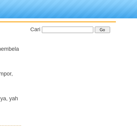
Cari
 membela
impor,
nya, yah