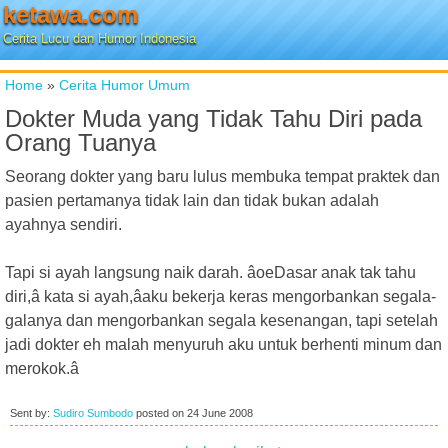
ketawa.com
Cerita Lucu dan Humor Indonesia
Home
»
Cerita Humor Umum
Dokter Muda yang Tidak Tahu Diri pada
Orang Tuanya
Seorang dokter yang baru lulus membuka tempat praktek dan
pasien pertamanya tidak lain dan tidak bukan adalah
ayahnya sendiri.
Tapi si ayah langsung naik darah. âoeDasar anak tak tahu
diri,â kata si ayah,âaku bekerja keras mengorbankan segala-
galanya dan mengorbankan segala kesenangan, tapi setelah
jadi dokter eh malah menyuruh aku untuk berhenti minum dan
merokok.â
Sent by:
Sudiro Sumbodo
posted on
24 June 2008