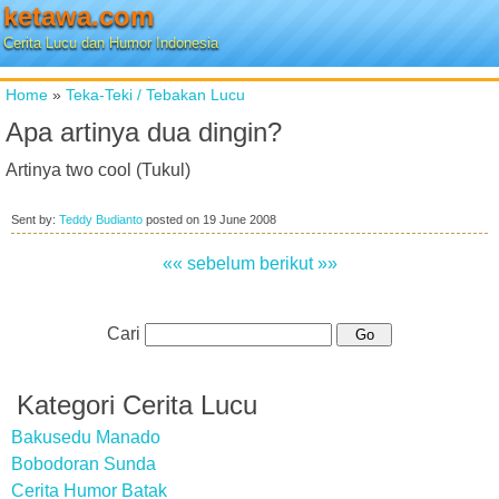
ketawa.com
Cerita Lucu dan Humor Indonesia
Home
»
Teka-Teki / Tebakan Lucu
Apa artinya dua dingin?
Artinya two cool (Tukul)
Sent by:
Teddy Budianto
posted on
19 June 2008
«« sebelum
berikut »»
Cari
Kategori Cerita Lucu
Bakusedu Manado
Bobodoran Sunda
Cerita Humor Batak