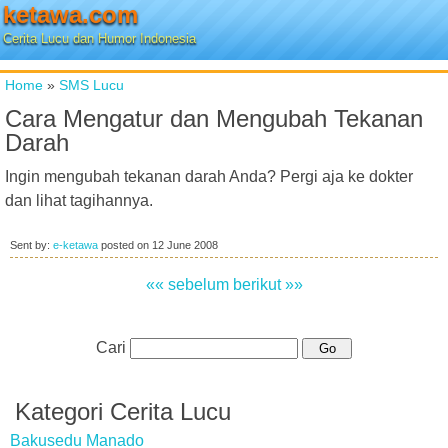
ketawa.com
Cerita Lucu dan Humor Indonesia
Home
»
SMS Lucu
Cara Mengatur dan Mengubah Tekanan
Darah
Ingin mengubah tekanan darah Anda? Pergi aja ke dokter
dan lihat tagihannya.
Sent by:
e-ketawa
posted on
12 June 2008
«« sebelum
berikut »»
Cari
Kategori Cerita Lucu
Bakusedu Manado