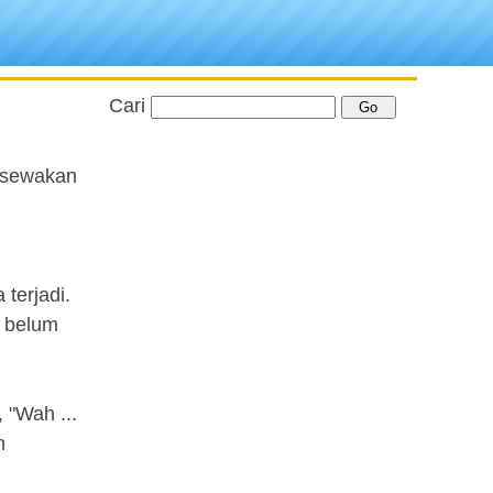
Cari
disewakan
i
terjadi.
a belum
 "Wah ...
n