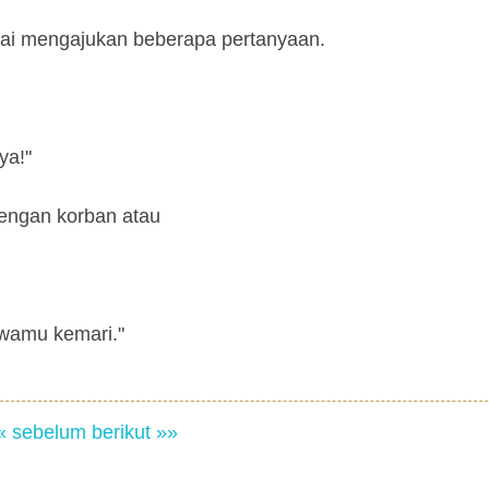
lai mengajukan beberapa pertanyaan.
ya!"
dengan korban atau
wamu kemari."
« sebelum
berikut »»