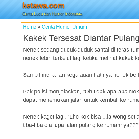
ketawa.com
Cerita Lucu dan Humor Indonesia
Home
»
Cerita Humor Umum
Kakek Tersesat Diantar Pulang
Nenek sedang duduk-duduk santai di teras rum
nenek lebih terkejut lagi ketika melihat kakek ke
Sambil menahan kegalauan hatinya nenek berka
Pak polisi menjelaskan, "Oh tidak apa-apa Nek
dapat menemukan jalan untuk kembali ke rumah
Nenek kaget lagi, "Lho kok bisa ...la wong seti
tiba-tiba dia lupa jalan pulang ke rumahnya???