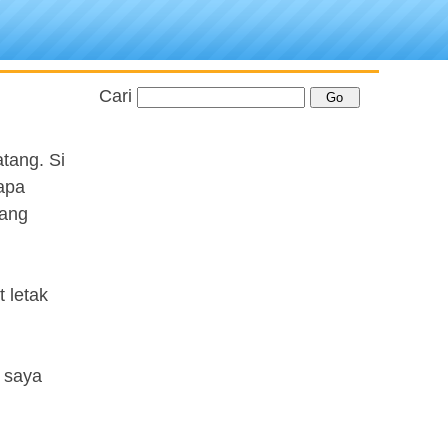
Cari
tang. Si
apa
Sang
 letak
.
 saya