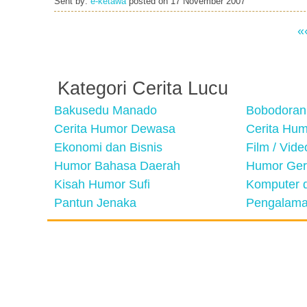
Sent by:
e-ketawa
posted on
17 November 2007
«
Kategori Cerita Lucu
Bakusedu Manado
Bobodoran
Cerita Humor Dewasa
Cerita Hu
Ekonomi dan Bisnis
Film / Vid
Humor Bahasa Daerah
Humor Ger
Kisah Humor Sufi
Komputer d
Pantun Jenaka
Pengalama