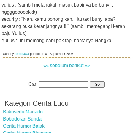
yulius : (sambil melangkah masuk babinya berbunyi :
nggggoooookkk)
security : "Nah, kamu bohong kan... itu tadi bunyi apa?
sekarang buka keranjangnya !!!" (sambil memegangi kerah
baju Yulius)
Yulius : "Ini memang babi pak tapi namanya Nangka!"
Sent by:
e-ketawa
posted on
07 September 2007
«« sebelum
berikut »»
Cari
Kategori Cerita Lucu
Bakusedu Manado
Bobodoran Sunda
Cerita Humor Batak