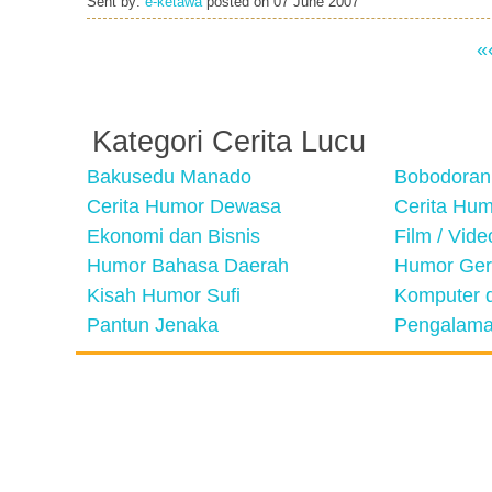
Sent by:
e-ketawa
posted on
07 June 2007
«
Kategori Cerita Lucu
Bakusedu Manado
Bobodoran
Cerita Humor Dewasa
Cerita Hu
Ekonomi dan Bisnis
Film / Vid
Humor Bahasa Daerah
Humor Ger
Kisah Humor Sufi
Komputer d
Pantun Jenaka
Pengalama