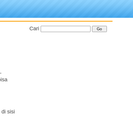
Cari
,
bisa
i sisi