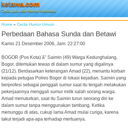
ketawa.com
Cerita Lucu dan Humor Indonesia
Home
»
Cerita Humor Umum
Perbedaan Bahasa Sunda dan Betawi
Kamis 21 Desember 2006, Jam: 22:27:00
BOGOR (Pos Kota) â" Saimin (49) Warga Kedunghalang,
Bogor, ditemukan tewas di dalam sumur yang digalinya
(21/12). Berdasarkan keterangan Amad (22), menantu korban
kepada petugas Polres Bogor di lokasi kejadian. Saimin yang
berprofesi sebagai penggali sumur saat itu tengah melakukan
pekerjaannya menggali sumur milik salah sorang warga.
Amad menuturkan, saat itu Saimin turun seorang diri ke
dalam sumur tanpa menggunakan tambang. Ketika
menunggu di atas, cukup lama Amad mulai curiga, karena
takut terjadi apa-apa terhadap mertuanya.