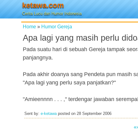
ketawa.com
Cerita Lucu dan Humor Indonesia
Home
»
Humor Gereja
Apa lagi yang masih perlu did
Pada suatu hari di sebuah Gereja tampak se
panjangnya.
Pada akhir doanya sang Pendeta pun masih s
"Apa lagi yang perlu saya panjatkan?"
"Amieennnn . . . ," terdengar jawaban serempa
Sent by:
e-ketawa
posted on
28 September 2006
«