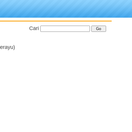
Cari
erayu)