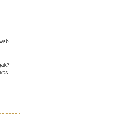
awab
gak?"
kas,