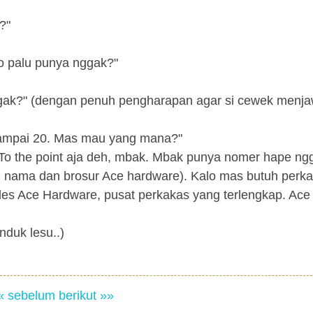
?"
lo palu punya nggak?"
 nggak?" (dengan penuh pengharapan agar si cewek menj
0 sampai 20. Mas mau yang mana?"
. To the point aja deh, mbak. Mbak punya nomer hape ng
tu nama dan brosur Ace hardware). Kalo mas butuh perka
ales Ace Hardware, pusat perkakas yang terlengkap. Ace
unduk lesu..)
« sebelum
berikut »»