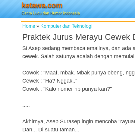
ketawa.com
Cerita Lucu dan Humor Indonesia
Home
»
Komputer dan Teknologi
Praktek Jurus Merayu Cewek D
Si Asep sedang membaca emailnya, dan ada ar
cewek. Salah satunya adalah dengan memulai p
Cowok : "Maaf, mbak. Mbak punya obeng, ngg
Cewek : "Ha? Nggak.."
Cowok : "Kalo nomer hp punya kan?"
.....
Akhirnya, Asep Surasep ingin mencoba "rayuan
Dan... Di suatu taman...