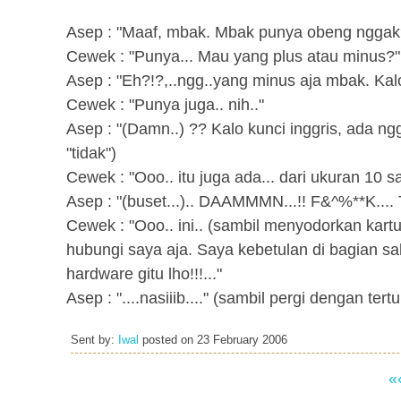
Asep : "Maaf, mbak. Mbak punya obeng nggak
Cewek : "Punya... Mau yang plus atau minus?"
Asep : "Eh?!?,..ngg..yang minus aja mbak. Ka
Cewek : "Punya juga.. nih.."
Asep : "(Damn..) ?? Kalo kunci inggris, ada
"tidak")
Cewek : "Ooo.. itu juga ada... dari ukuran 1
Asep : "(buset...).. DAAMMMN...!! F&^%**K...
Cewek : "Ooo.. ini.. (sambil menyodorkan kar
hubungi saya aja. Saya kebetulan di bagian s
hardware gitu lho!!!..."
Asep : "....nasiiib...." (sambil pergi dengan tert
Sent by:
Iwal
posted on
23 February 2006
«