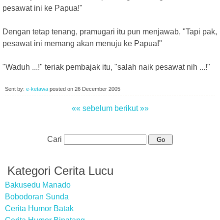
pesawat ini ke Papua!"
Dengan tetap tenang, pramugari itu pun menjawab, "Tapi pak,
pesawat ini memang akan menuju ke Papua!"
"Waduh ...!" teriak pembajak itu, "salah naik pesawat nih ...!"
Sent by:
e-ketawa
posted on
26 December 2005
«« sebelum
berikut »»
Cari
Kategori Cerita Lucu
Bakusedu Manado
Bobodoran Sunda
Cerita Humor Batak