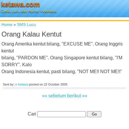
ketawa.com
Cerita Lucu dan Humor Indonesia
Home
»
SMS Lucu
Orang Kalau Kentut
Orang Amerika kentut bilang, "EXCUSE ME". Orang Inggris
kentut
bilang, "PARDON ME". Orang Singapore kentut bilang, "I'M
SORRY". Kalo
Orang Indonesia kentut, pasti bilang, "NOT ME!! NOT ME!!"
Sent by:
e-ketawa
posted on
22 October 2005
«« sebelum
berikut »»
Cari