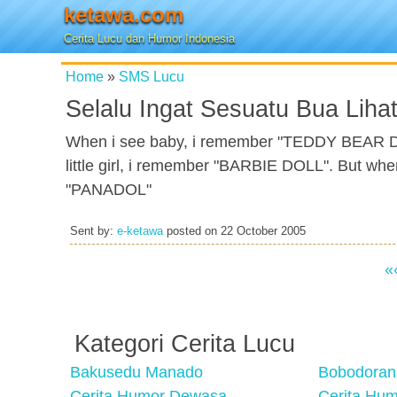
ketawa.com
Cerita Lucu dan Humor Indonesia
Home
»
SMS Lucu
Selalu Ingat Sesuatu Bua Liha
When i see baby, i remember "TEDDY BEAR D
little girl, i remember "BARBIE DOLL". But whe
"PANADOL"
Sent by:
e-ketawa
posted on
22 October 2005
«
Kategori Cerita Lucu
Bakusedu Manado
Bobodoran
Cerita Humor Dewasa
Cerita Hu