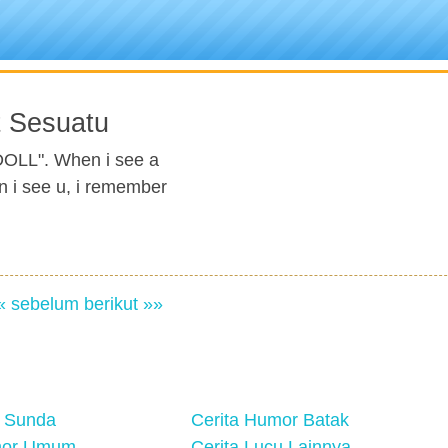
t Sesuatu
OLL". When i see a
n i see u, i remember
« sebelum
berikut »»
 Sunda
Cerita Humor Batak
mor Umum
Cerita Lucu Lainnya