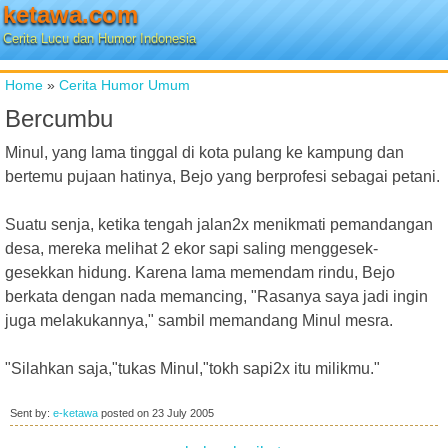
ketawa.com
Cerita Lucu dan Humor Indonesia
Home
»
Cerita Humor Umum
Bercumbu
Minul, yang lama tinggal di kota pulang ke kampung dan
bertemu pujaan hatinya, Bejo yang berprofesi sebagai petani.
Suatu senja, ketika tengah jalan2x menikmati pemandangan
desa, mereka melihat 2 ekor sapi saling menggesek-
gesekkan hidung. Karena lama memendam rindu, Bejo
berkata dengan nada memancing, "Rasanya saya jadi ingin
juga melakukannya," sambil memandang Minul mesra.
"Silahkan saja,"tukas Minul,"tokh sapi2x itu milikmu."
Sent by:
e-ketawa
posted on
23 July 2005