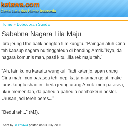
ketawa.com
Cerita Lucu dan Humor Indonesia
Home
»
Bobodoran Sunda
Sababna Nagara Lila Maju
Ibro jeung Uhe balik nongton film kungfu. "Paingan atuh Cina
teh kaasup nagara nu tinggaleun di banding Amrik."Nya, da
nagara komunis mah, pasti kitu...lila rek maju teh."
"Ah, lain ku nu kararitu wungkul. Tadi katenjo, apan urang
Cina mah, mun parasea teh, nepi ka jam-jaman gelut, make
jurus kungfu shaolin.. beda jeung urang Amrik. mun parasea,
ukur memenitan, da paheula-paheula nembakeun pestol.
Urusan jadi tereh beres..."
"Bedul teh..." (MJ).
Sent by:
e-ketawa
posted on
04 July 2005