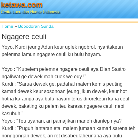
ketawa.com
Cerita Lucu dan Humor Indonesia
Home
»
Bobodoran Sunda
Ngagere ceuli
Yoyo, Kurdi jeung Adun keur uplek ngobrol, nyaritakeun
pelemna lamun ngagere ceuli ku bulu hayam.
Yoyo : "Kupelem pelemna ngagere ceuli aya Dian Sastro
ngaliwat ge dewek mah cuek we euy !"
Kurdi : "Sarua dewek ge, padahal malem kemis peuting
kamari dewek keur sosonoan jeung jikun dewek, keur hot
hotna karampa aya bulu hayam terus dirorekeun kana ceuli
dewek, bakating ku pelem teu karasa ngagere ceuli nepi
kasubuh."
Yoyo : "Teu uyahan, ari pamajikan maneh diantep nya?"
Kurdi : "Puguh lantaran eta, malem jumaah kamari sarena teh
nonggongan dewek, ari ret disabeulaheunana aya bulu