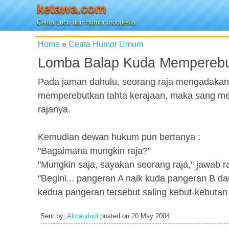
ketawa.com
Cerita Lucu dan Humor Indonesia
Home
»
Cerita Humor Umum
Lomba Balap Kuda Memperebu
Pada jaman dahulu, seorang raja mengadakan
memperebutkan tahta kerajaan, maka sang me
rajanya.
Kemudian dewan hukum pun bertanya :
"Bagaimana mungkin raja?"
"Mungkin saja, sayakan seorang raja," jawab r
"Begini... pangeran A naik kuda pangeran B da
kedua pangeran tersebut saling kebut-kebut
Sent by:
Almaududi
posted on
20 May 2004