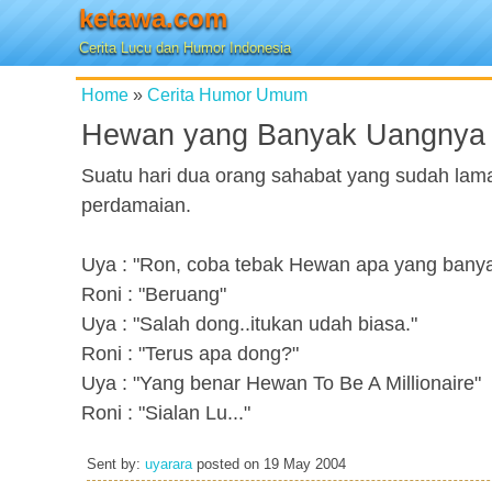
ketawa.com
Cerita Lucu dan Humor Indonesia
Home
»
Cerita Humor Umum
Hewan yang Banyak Uangnya
Suatu hari dua orang sahabat yang sudah lama
perdamaian.
Uya : "Ron, coba tebak Hewan apa yang bany
Roni : "Beruang"
Uya : "Salah dong..itukan udah biasa."
Roni : "Terus apa dong?"
Uya : "Yang benar Hewan To Be A Millionaire"
Roni : "Sialan Lu..."
Sent by:
uyarara
posted on
19 May 2004